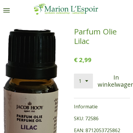
Ga
direct
naar
de
Parfum Olie
hoofdinhoud
Lilac
€ 2,99
In
winkelwage
Informatie
SKU: 72586
EAN: 8712053725862