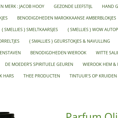
ËN MERK : JACOB HOOY
GEZONDE LEEFSTIJL
HAND G
JES
BENODIGDHEDEN MAROKKAANSE AMBERBLOKJES
{ SMELLIES } SMELTKAARSJES
{ SMELLIES } WOW AUTO
ORRELTJES
{ SMALLIES } GEURSTOKJES & NAVULLING
EENSTAVEN
BENODIGDHEDEN WIEROOK
WITTE SAL
DE MOEDER’S SPIRITUELE GEUREN
WIEROOK HEM &
K HARS
THEE PRODUCTEN
TINTUUR'S OP KRUIDEN
Parfum Oli