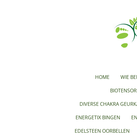
Ga
direct
naar
de
hoofdinhoud
HOME
WIE BE
BIOTENSOR
DIVERSE CHAKRA GEUR
ENERGETIX BINGEN
EN
EDELSTEEN OORBELLEN