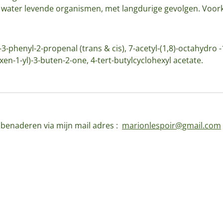
t water levende organismen, met langdurige gevolgen. Voork
-3-phenyl-2-propenal (trans & cis), 7-acetyl-(1,8)-octahydro 
xen-1-yl)-3-buten-2-one, 4-tert-butylcyclohexyl acetate.
d benaderen via mijn mail adres :
marionlespoir@gmail.com