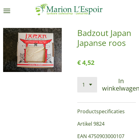
Ga
direct
naar
de
Badzout Japan
hoofdinhoud
Japanse roos
€ 4,52
In
winkelwage
Productspecificaties
Artikel 9824
EAN 4750903000107