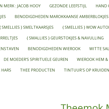
N MERK : JACOB HOOY
GEZONDE LEEFSTIJL
HAND 
JES
BENODIGDHEDEN MAROKKAANSE AMBERBLOKJES
{ SMELLIES } SMELTKAARSJES
{ SMELLIES } WOW AUT
RRELTJES
{ SMALLIES } GEURSTOKJES & NAVULLING
EENSTAVEN
BENODIGDHEDEN WIEROOK
WITTE SAL
DE MOEDER’S SPIRITUELE GEUREN
WIEROOK HEM &
 HARS
THEE PRODUCTEN
TINTUUR'S OP KRUIDEN
Theemok M