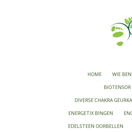
Ga
direct
naar
de
hoofdinhoud
HOME
WIE BEN
BIOTENSOR 
DIVERSE CHAKRA GEURK
ENERGETIX BINGEN
ENG
EDELSTEEN OORBELLEN