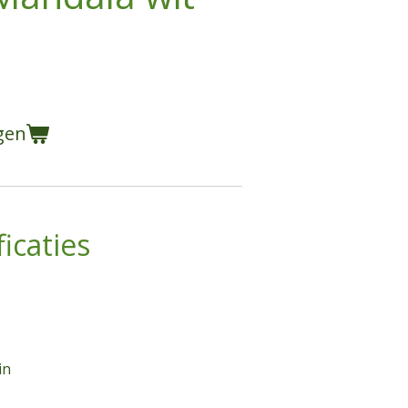
gen
icaties
in