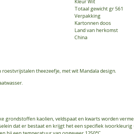
Kleur Wit
Totaal gewicht gr 561
Verpakking
Kartonnen doos
Land van herkomst
China
roestvrijstalen theezeefje, met wit Mandala design.
aatwasser.
jke grondstoffen kaolien, veldspaat en kwarts worden ve
lein dat er bestaat en krijgt het een specifiek ivoorkleurig 
en bij een temperatuur van ongeveer 1250°C.