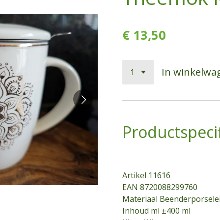
€ 13,50
In winkelwa
Productspecif
Artikel
11616
EAN 8720088299760
Materiaal Beenderporsele
Inhoud ml ±400 ml