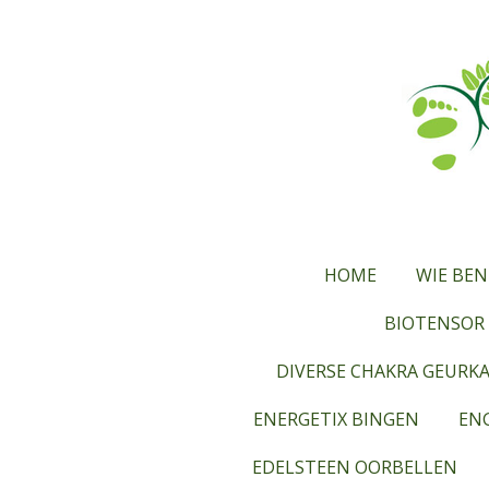
Ga
direct
naar
de
hoofdinhoud
HOME
WIE BEN
BIOTENSOR 
DIVERSE CHAKRA GEURK
ENERGETIX BINGEN
ENG
EDELSTEEN OORBELLEN