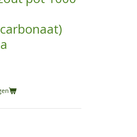
icarbonaat)
da
gen