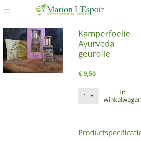
Ga
direct
naar
de
Kamperfoelie
hoofdinhoud
Ayurveda
geurolie
€ 9,50
In
winkelwage
Productspecificati