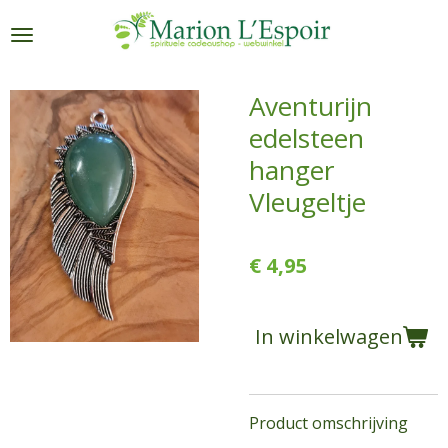
Ga
direct
naar
de
Aventurijn
hoofdinhoud
edelsteen
hanger
Vleugeltje
€ 4,95
In winkelwagen
Product omschrijving