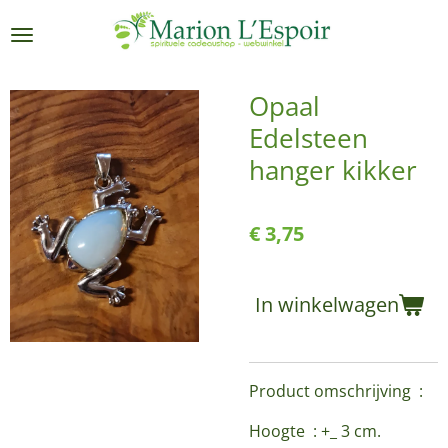
Ga
direct
naar
de
Opaal
hoofdinhoud
Edelsteen
hanger kikker
€ 3,75
In winkelwagen
Product omschrijving :
Hoogte : +_ 3 cm.