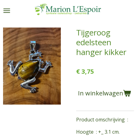
Ga
direct
naar
de
Tijgeroog
hoofdinhoud
edelsteen
hanger kikker
€ 3,75
In winkelwagen
Product omschrijving :
Hoogte : +_ 3.1 cm.