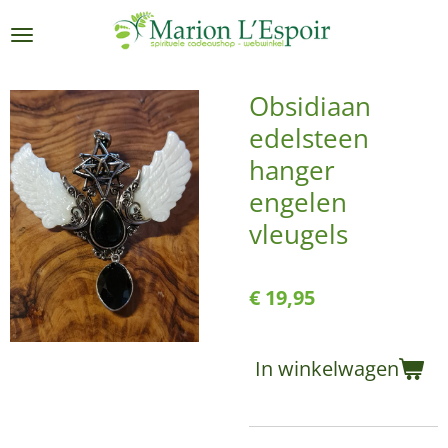
Ga
direct
naar
de
Obsidiaan
hoofdinhoud
edelsteen
hanger
engelen
vleugels
€ 19,95
In winkelwagen