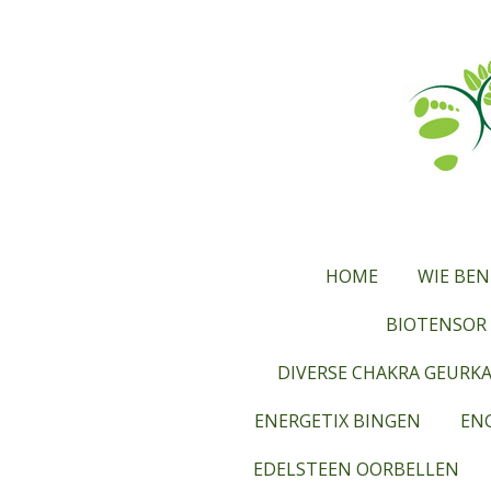
Ga
direct
naar
de
hoofdinhoud
HOME
WIE BEN
BIOTENSOR 
DIVERSE CHAKRA GEURK
ENERGETIX BINGEN
ENG
EDELSTEEN OORBELLEN