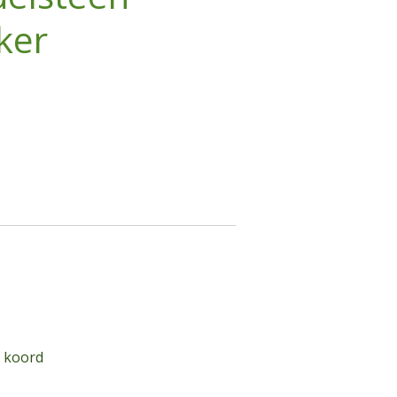
ker
t koord