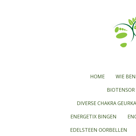
Ga
direct
naar
de
hoofdinhoud
HOME
WIE BEN
BIOTENSOR 
DIVERSE CHAKRA GEURK
ENERGETIX BINGEN
ENG
EDELSTEEN OORBELLEN