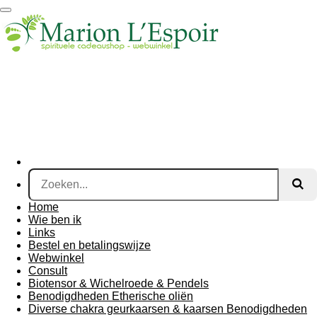
Ga
direct
naar
de
hoofdinhoud
Home
Wie ben ik
Links
Bestel en betalingswijze
Webwinkel
Consult
Biotensor & Wichelroede & Pendels
Benodigdheden Etherische oliën
Diverse chakra geurkaarsen & kaarsen Benodigdheden