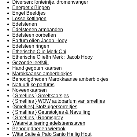
Diversen: fonteintje, dromenvanger
Energetix Bingen
Engel Beeldjes
Losse kettingen
Edelstenen
Edelstenen armbanden
Edelsteen oorbellen
Parfum oliën Jacob Hooy
Edelsteen ringen
Etherische Olie Merk Chi
Etherische Olieën Merk : Jacob Hooy
Gezonde leefstijl
Hand gegoten kaarsen
Marokkaanse amberblokjes
Benodigdheden Marokkaanse amberblokjes
Natuurlijke parfums
Noveenkaarsen
{ Smellies } Smeltkaarsjes
{ Smellies } WOW autoparfum van smellies
{Smellies} Stofzuigerkorreltjes
{ Smallies } Geurstokjes & Navulling
{ Smellies } Roomspray
Watervitalisering edelsteenstaven
Benodigdheden wierook
Witte Salie & Palo Santo Heilig Hout