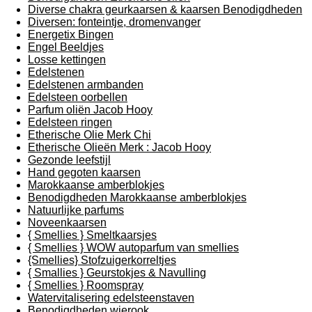
Diverse chakra geurkaarsen & kaarsen Benodigdheden
Diversen: fonteintje, dromenvanger
Energetix Bingen
Engel Beeldjes
Losse kettingen
Edelstenen
Edelstenen armbanden
Edelsteen oorbellen
Parfum oliën Jacob Hooy
Edelsteen ringen
Etherische Olie Merk Chi
Etherische Olieën Merk : Jacob Hooy
Gezonde leefstijl
Hand gegoten kaarsen
Marokkaanse amberblokjes
Benodigdheden Marokkaanse amberblokjes
Natuurlijke parfums
Noveenkaarsen
{ Smellies } Smeltkaarsjes
{ Smellies } WOW autoparfum van smellies
{Smellies} Stofzuigerkorreltjes
{ Smallies } Geurstokjes & Navulling
{ Smellies } Roomspray
Watervitalisering edelsteenstaven
Benodigdheden wierook