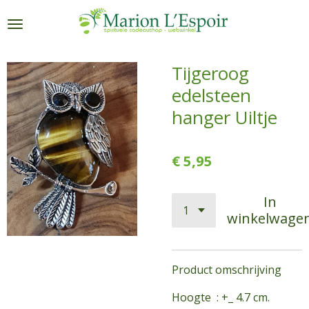
Ga
direct
naar
de
Tijgeroog
hoofdinhoud
edelsteen
hanger Uiltje
€ 5,95
In
winkelwage
Product omschrijving
Hoogte : +_ 4.7 cm.