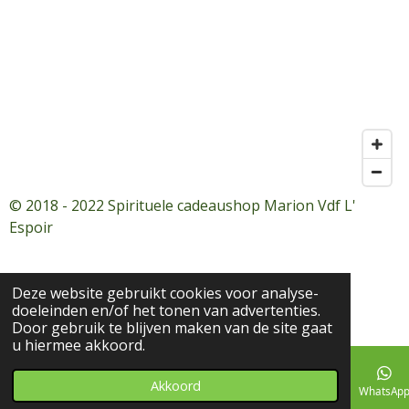
© 2018 - 2022 Spirituele cadeaushop Marion Vdf L'
Espoir
Deze website gebruikt cookies voor analyse-
doeleinden en/of het tonen van advertenties.
Door gebruik te blijven maken van de site gaat
u hiermee akkoord.
Akkoord
E-mailadres
Telefoonnummer
Facebook
WhatsAp