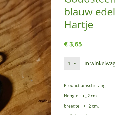
blauw ede
Hartje
€ 3,65
In winkelwa
Product omschrijving
Hoogte : +_ 2 cm.
breedte : +_ 2 cm.