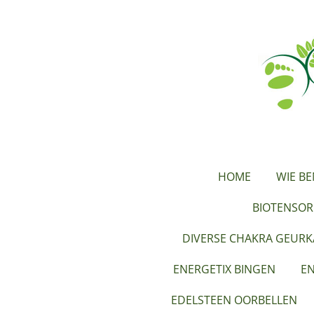
Ga
direct
naar
de
hoofdinhoud
HOME
WIE BE
BIOTENSOR
DIVERSE CHAKRA GEUR
ENERGETIX BINGEN
EN
EDELSTEEN OORBELLEN