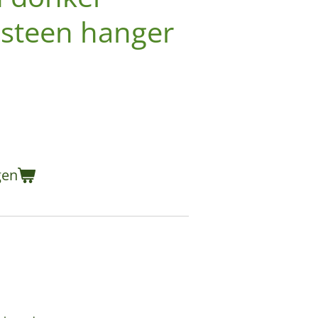
lsteen hanger
gen