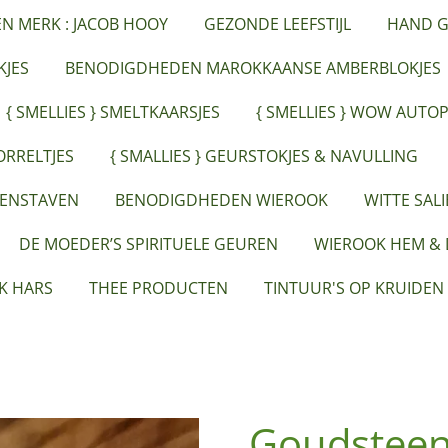
ËN MERK : JACOB HOOY
GEZONDE LEEFSTIJL
HAND G
JES
BENODIGDHEDEN MAROKKAANSE AMBERBLOKJES
{ SMELLIES } SMELTKAARSJES
{ SMELLIES } WOW AUTO
ORRELTJES
{ SMALLIES } GEURSTOKJES & NAVULLING
EENSTAVEN
BENODIGDHEDEN WIEROOK
WITTE SAL
DE MOEDER’S SPIRITUELE GEUREN
WIEROOK HEM &
K HARS
THEE PRODUCTEN
TINTUUR'S OP KRUIDEN
Goudsteen