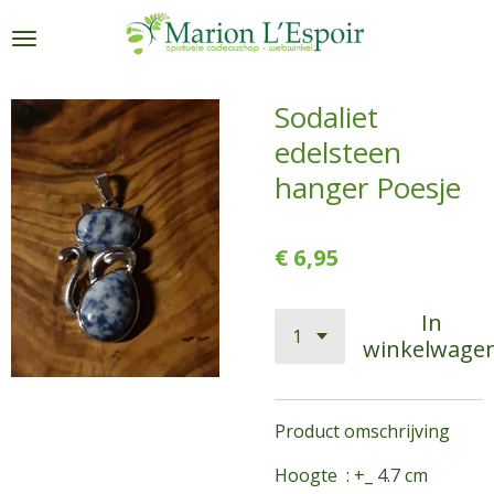
Ga
direct
naar
de
Sodaliet
hoofdinhoud
edelsteen
hanger Poesje
€ 6,95
In
winkelwage
Product omschrijving
Hoogte : +_ 4.7 cm