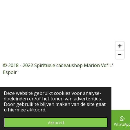
© 2018 - 2022 Spirituele cadeaushop Marion Vdf L'
Espoir
Deze website gebruikt cookies voor analyse-
doeleinden en/of het tonen van advertenties.
Door gebruik te blijven maken van de site gaat
u hiermee akkoord.
Akkoord
E-mailadres
Telefoonnummer
Facebook
WhatsAp