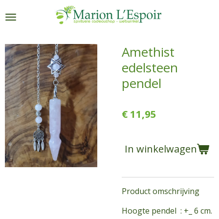
Ga
direct
naar
de
Amethist
hoofdinhoud
edelsteen
pendel
€ 11,95
In winkelwagen
Product omschrijving
Hoogte pendel : +_ 6 cm.