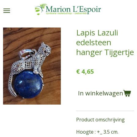
Ga
direct
naar
de
Lapis Lazuli
hoofdinhoud
edelsteen
hanger Tijgertje
€ 4,65
In winkelwagen
Product omschrijving
Hoogte : +_ 3.5 cm.