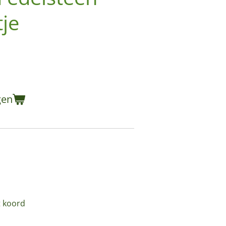
tje
gen
t koord