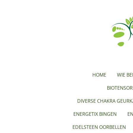
Ga
direct
naar
de
hoofdinhoud
HOME
WIE BE
BIOTENSOR
DIVERSE CHAKRA GEUR
ENERGETIX BINGEN
EN
EDELSTEEN OORBELLEN