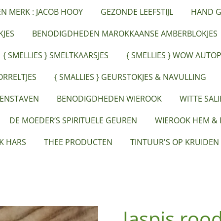
ËN MERK : JACOB HOOY
GEZONDE LEEFSTIJL
HAND G
JES
BENODIGDHEDEN MAROKKAANSE AMBERBLOKJES
{ SMELLIES } SMELTKAARSJES
{ SMELLIES } WOW AUTO
ORRELTJES
{ SMALLIES } GEURSTOKJES & NAVULLING
EENSTAVEN
BENODIGDHEDEN WIEROOK
WITTE SAL
DE MOEDER’S SPIRITUELE GEUREN
WIEROOK HEM &
K HARS
THEE PRODUCTEN
TINTUUR'S OP KRUIDEN
Jaspis roo