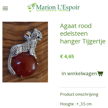
Ga
direct
naar
de
Agaat rood
hoofdinhoud
edelsteen
hanger Tijgertje
€ 4,65
In winkelwagen
Product omschrijving
Hoogte : +_3.5 cm