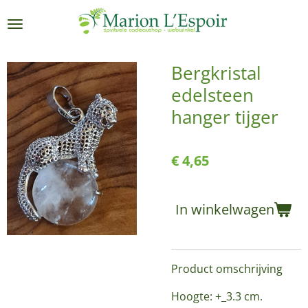
Ga
direct
naar
de
Bergkristal
hoofdinhoud
edelsteen
hanger tijger
€ 4,65
In winkelwagen
Product omschrijving
Hoogte: +_3.3 cm.