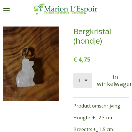
Ga
direct
naar
de
Bergkristal
hoofdinhoud
(hondje)
€ 4,75
In
winkelwage
Product omschrijving
Hoogte: +_ 2.3 cm.
Breedte: +_ 1.5 cm.