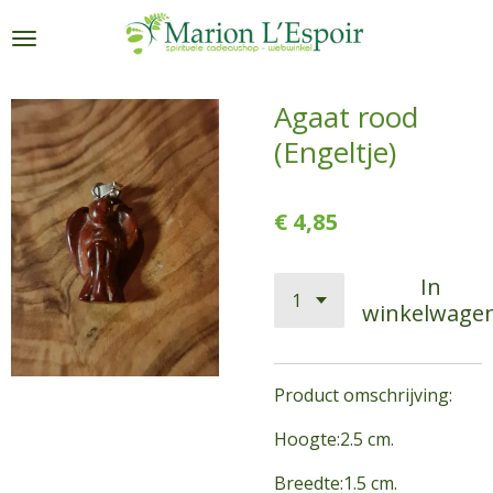
Ga
direct
naar
de
Agaat rood
hoofdinhoud
(Engeltje)
€ 4,85
In
winkelwage
Product omschrijving:
Hoogte:2.5 cm.
Breedte:1.5 cm.