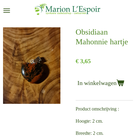
Ga
direct
naar
de
Obsidiaan
hoofdinhoud
Mahonnie hartje
€ 3,65
In winkelwagen
Product omschrijving :
Hoogte: 2 cm.
Breedte: 2 cm.