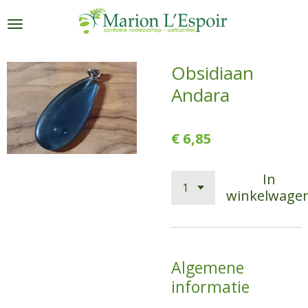
Ga
direct
naar
de
Obsidiaan
hoofdinhoud
Andara
€ 6,85
In
winkelwage
Algemene
informatie