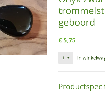
trommelst
geboord
€ 5,75
In winkelwa
Productspecif