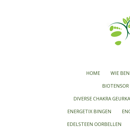
Ga
direct
naar
de
hoofdinhoud
HOME
WIE BEN
BIOTENSOR 
DIVERSE CHAKRA GEURK
ENERGETIX BINGEN
ENG
EDELSTEEN OORBELLEN