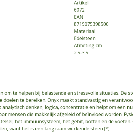
Artikel
6072
EAN
8719075398500
Materiaal
Edelsteen
Afmeting cm
2.5-3.5
n om te helpen bij belastende en stressvolle situaties. De s
e doelen te bereiken. Onyx maakt standvastig en verantwoor
t analytisch denken, logica, concentratie en helpt om een n
oor mensen die makkelijk afgeleid of beïnvloed worden. Fysi
elsel, het immuunsysteem, het gebit, botten en de voeten.
den, want het is een langzaam werkende steen.(*)