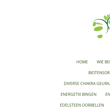
Ga
direct
naar
de
hoofdinhoud
HOME
WIE BE
BIOTENSOR
DIVERSE CHAKRA GEUR
ENERGETIX BINGEN
EN
EDELSTEEN OORBELLEN