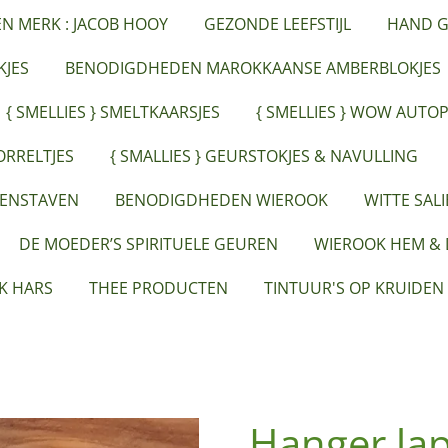
ËN MERK : JACOB HOOY
GEZONDE LEEFSTIJL
HAND G
JES
BENODIGDHEDEN MAROKKAANSE AMBERBLOKJES
{ SMELLIES } SMELTKAARSJES
{ SMELLIES } WOW AUTO
ORRELTJES
{ SMALLIES } GEURSTOKJES & NAVULLING
EENSTAVEN
BENODIGDHEDEN WIEROOK
WITTE SAL
DE MOEDER’S SPIRITUELE GEUREN
WIEROOK HEM &
K HARS
THEE PRODUCTEN
TINTUUR'S OP KRUIDEN
Hanger lapi