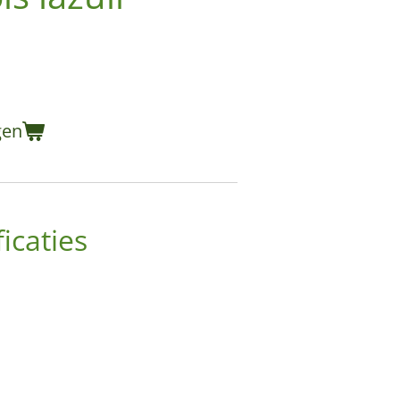
gen
icaties