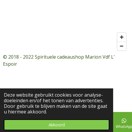
© 2018 - 2022 Spirituele cadeaushop Marion Vdf L'
Espoir
Deze website gebruikt cookies voor analyse-
doeleinden en/of het tonen van advertenties.
Door gebruik te blijven maken van de site gaat
u hiermee akkoord.
Akkoord
E-mailadres
Telefoonnummer
Facebook
WhatsAp