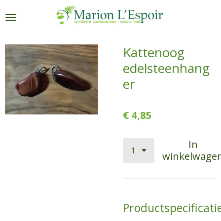
Ga
direct
naar
de
Kattenoog
hoofdinhoud
edelsteenhang
er
€ 4,85
In
winkelwage
Productspecificati