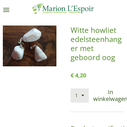
Ga
direct
naar
de
Witte howliet
hoofdinhoud
edelsteenhang
er met
geboord oog
€ 4,20
In
winkelwage