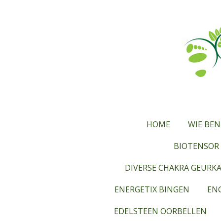
Ga
direct
naar
de
hoofdinhoud
HOME
WIE BEN
BIOTENSOR 
DIVERSE CHAKRA GEURK
ENERGETIX BINGEN
ENG
EDELSTEEN OORBELLEN