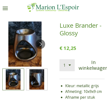
Ga
direct
naar
de
Luxe Brander -
hoofdinhoud
Glossy
€ 12,25
In
winkelwage
Kleur: metallic grijs
Afmeting: 10x9x9 cm
Afname per stuk