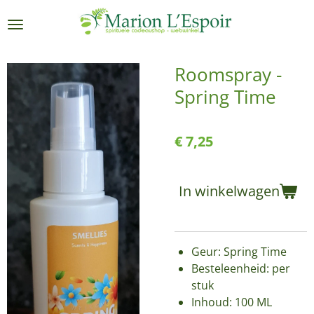
Ga
direct
naar
de
Roomspray -
hoofdinhoud
Spring Time
€ 7,25
In winkelwagen
Geur: Spring Time
Besteleenheid: per
stuk
Inhoud: 100 ML