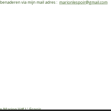
 benaderen via mijn mail adres :
marionlespoir@gmail.com
p Marion Vdf L' Espoir