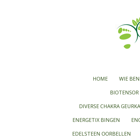
Ga
direct
naar
de
hoofdinhoud
HOME
WIE BEN
BIOTENSOR 
DIVERSE CHAKRA GEURK
ENERGETIX BINGEN
ENG
EDELSTEEN OORBELLEN