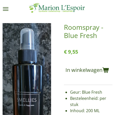
Ga
direct
naar
de
Roomspray -
hoofdinhoud
Blue Fresh
€ 9,55
In winkelwagen
Geur: Blue Fresh
Besteleenheid: per
stuk
Inhoud: 200 ML