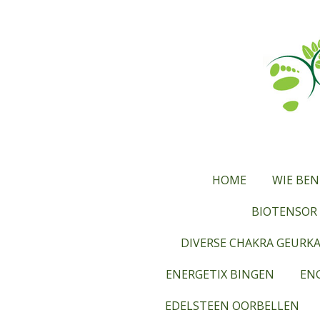
Ga
direct
naar
de
hoofdinhoud
HOME
WIE BEN
BIOTENSOR 
DIVERSE CHAKRA GEURK
ENERGETIX BINGEN
ENG
EDELSTEEN OORBELLEN