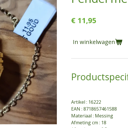
€ 11,95
In winkelwagen
Productspecif
Artikel :
16222
EAN : 8718657461588
Materiaal : Messing
Afmeting cm : 18