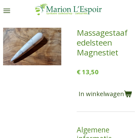
Ga
direct
naar
de
Massagestaaf
hoofdinhoud
edelsteen
Magnestiet
€ 13,50
In winkelwagen
Algemene