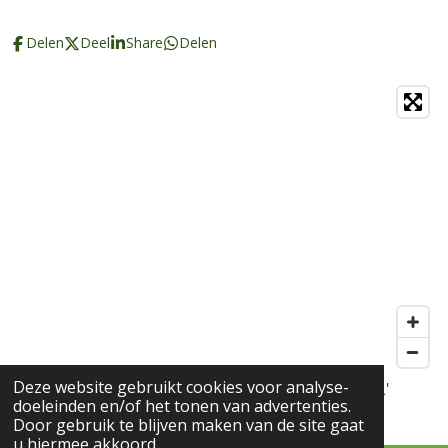
Delen
Deel
Share
Delen
Deze website gebruikt cookies voor analyse-
© 2018 - 2022 Spirituele cadeaushop Marion Vdf L'
doeleinden en/of het tonen van advertenties.
Espoir
Door gebruik te blijven maken van de site gaat
u hiermee akkoord.