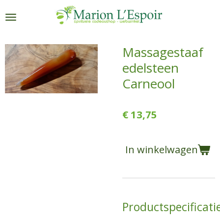
Ga
direct
naar
de
Massagestaaf
hoofdinhoud
edelsteen
Carneool
€ 13,75
In winkelwagen
Productspecificati