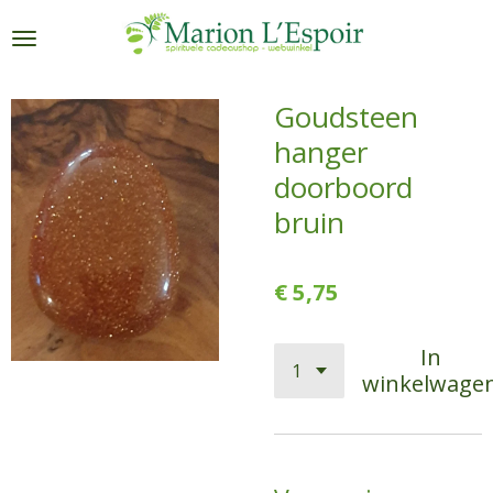
Ga
direct
naar
de
Goudsteen
hoofdinhoud
hanger
doorboord
bruin
€ 5,75
In
winkelwage