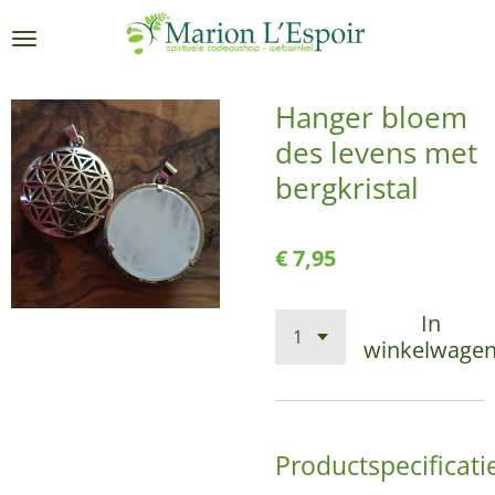
Ga
direct
naar
de
Hanger bloem
hoofdinhoud
des levens met
bergkristal
€ 7,95
In
winkelwage
Productspecificati