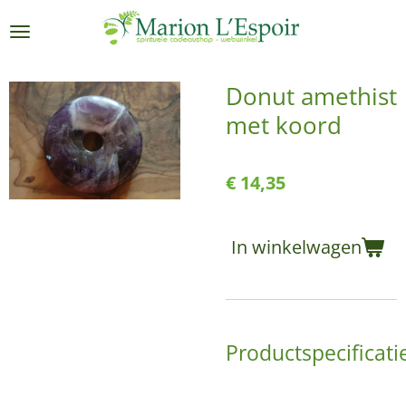
Ga
direct
naar
de
Donut amethist
hoofdinhoud
met koord
€ 14,35
In winkelwagen
Productspecificati